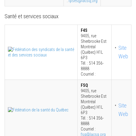
:
fpses@lacsq,org
Santé et services sociaux
F4S
9405, rue
Sherbrooke Est
Montréal
Site
(Québec) H1L
Web
6P3
Tél. : 514 356-
8888
Courriel :
FSQ
9405, rue
Sherbrooke Est
Montréal
Site
(Québec) H1L
6P3
Web
Tél. : 514 356-
8888
Courriel :
fsq@lacsq.org