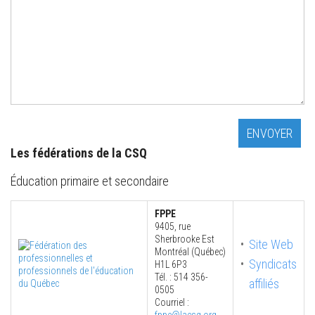
Les fédérations de la CSQ
Éducation primaire et secondaire
FPPE
9405, rue
Sherbrooke Est
Site Web
Montréal (Québec)
Syndicats
H1L 6P3
Tél. : 514 356-
affiliés
0505
Courriel :
fppe@lacsq.org