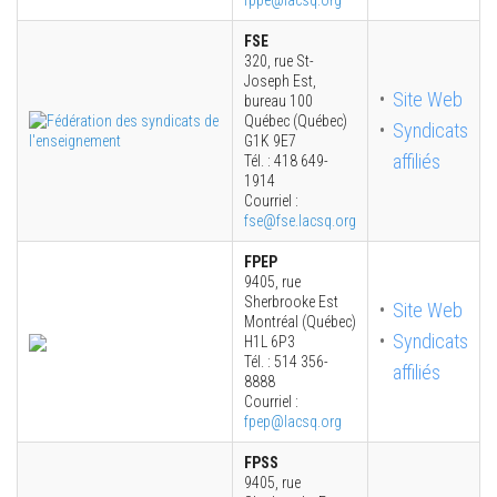
FSE
320, rue St-
Joseph Est,
Site Web
bureau 100
Québec (Québec)
Syndicats
G1K 9E7
affiliés
Tél. : 418 649-
1914
Courriel :
fse@fse.lacsq.org
FPEP
9405, rue
Sherbrooke Est
Site Web
Montréal (Québec)
Syndicats
H1L 6P3
Tél. : 514 356-
affiliés
8888
Courriel :
fpep@lacsq.org
FPSS
9405, rue