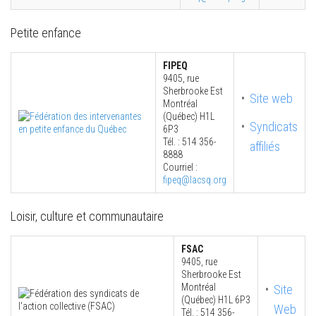
Petite enfance
FIPEQ
9405, rue
Sherbrooke Est
Site web
Montréal
(Québec) H1L
Syndicats
6P3
Tél. : 514 356-
affiliés
8888
Courriel :
fipeq@lacsq.org
Loisir, culture et communautaire
FSAC
9405, rue
Sherbrooke Est
Montréal
Site
(Québec) H1L 6P3
Web
Tél. : 514 356-