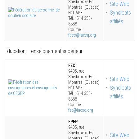
Sherbrooke Est
Site Web
Montréal (Québec)
Syndicats
H1L 6P3
Tél. : 514 356-
affiliés
8888
Courriel :
fpss@lacsq.org
Éducation – enseignement supérieur
FEC
9405, rue
Sherbrooke Est
Site Web
Montréal (Québec)
Syndicats
H1L 6P3
Tél. : 514 356-
affiliés
8888
Courriel :
fec@lacsq.org
FPEP
9405, rue
Sherbrooke Est
Site Web
Montréal (Québec)